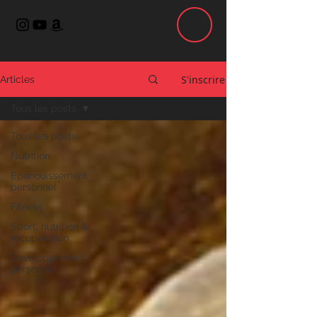
S'inscrire
Articles
Tous les posts
Tous les posts
Nutrition
Epanouissement
personnel
Fitness
Sport, nutrition &
récupération
Développement
personnel