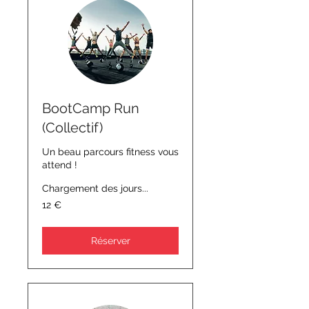
BootCamp Run
(Collectif)
Un beau parcours fitness vous
attend !
Chargement des jours...
12
12 €
euros
Réserver