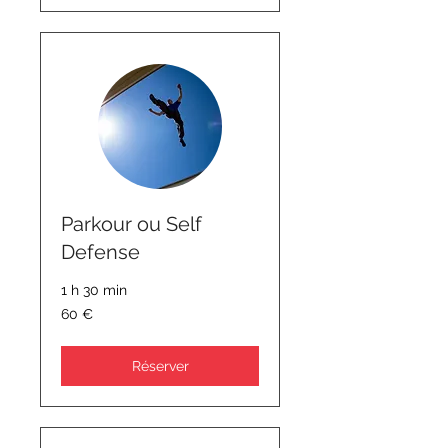
Parkour ou Self
Defense
1 h 30 min
60
60 €
euros
Réserver