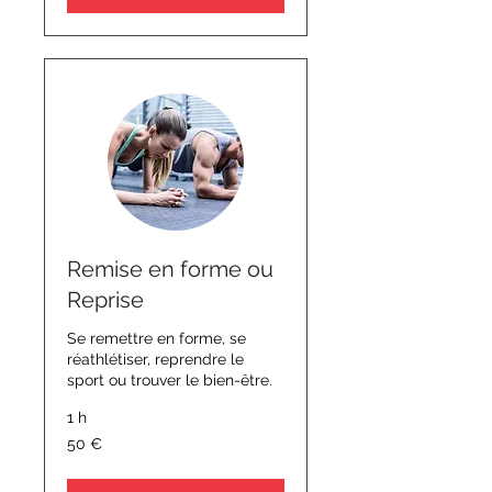
Remise en forme ou
Reprise
Se remettre en forme, se
réathlétiser, reprendre le
sport ou trouver le bien-être.
1 h
50
50 €
euros