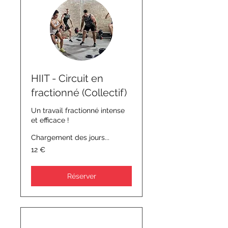
HIIT - Circuit en
fractionné (Collectif)
Un travail fractionné intense
et efficace !
Chargement des jours...
12
12 €
euros
Réserver