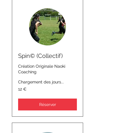
Spin© (Collectif)
Création Originale Naoki
Coaching
Chargement des jours...
12
12 €
euros
Réserver