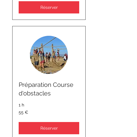
Réserver
Préparation Course
d'obstacles
1 h
55
55 €
euros
Réserver