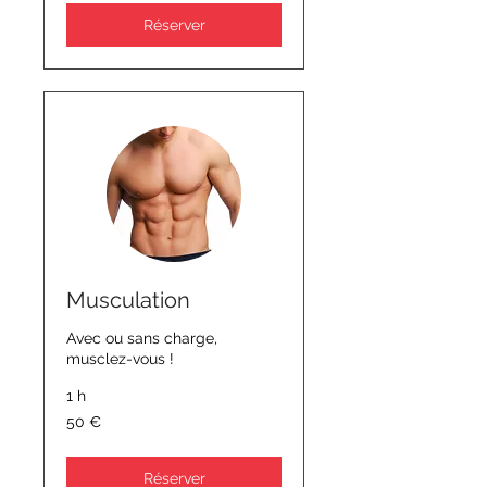
Réserver
Musculation
Avec ou sans charge,
musclez-vous !
1 h
50
50 €
euros
Réserver