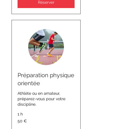
Réserver
Préparation physique
orientée
Athlète ou en amateur,
préparez-vous pour votre
discipline.
1 h
50
50 €
euros