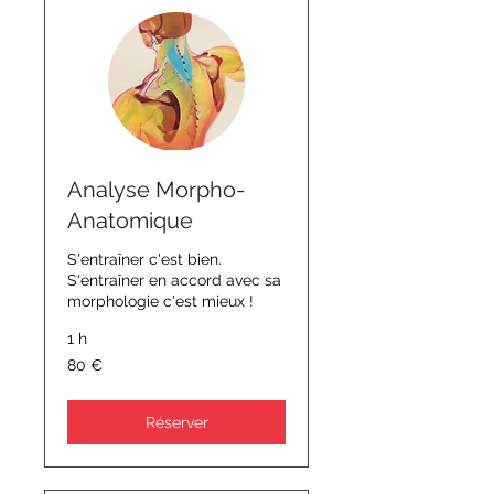
Analyse Morpho-
Anatomique
S'entraîner c'est bien.
S'entraîner en accord avec sa
morphologie c'est mieux !
1 h
80
80 €
euros
Réserver