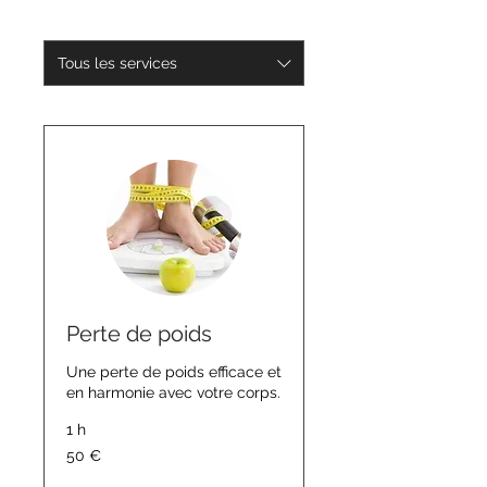
Tous les services
Perte de poids
Une perte de poids efficace et
en harmonie avec votre corps.
1 h
50
50 €
euros