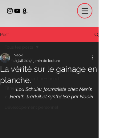
Post
Tous les posts
Naoki
Tous les posts
21 juil. 2017
5 min de lecture
La vérité sur le gainage en
Nutrition
planche.
Epanouissement personnel
Fitness
Lou Schuler, journaliste chez Men's 
Health, traduit et synthétisé par Naoki
Sport, nutrition & récupération
Développement personnel