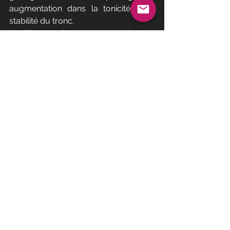
augmentation dans la tonicité et la 
stabilité du tronc. 
McGill perçoit cette approche de 
séries de gainage de courte durée 
répétée comme une amélioration sur 
la façon standard de faire des 
planches et d'autres exercices 
isométriques.
Son étude portait sur les avantages 
pour les athlètes (la moitié des sujets 
étaient des combattants de Muay Thai 
expérimentés), mais il y a un autre 
groupe de personne qui pourrait y 
gagner davantage : "J'ai vu des 
blessures liées à la planche chez les 
personnes qui souffrent déjà de mal 
de dos", observe McGill. "Ils ont juste 
effectués des durées inappropriées."