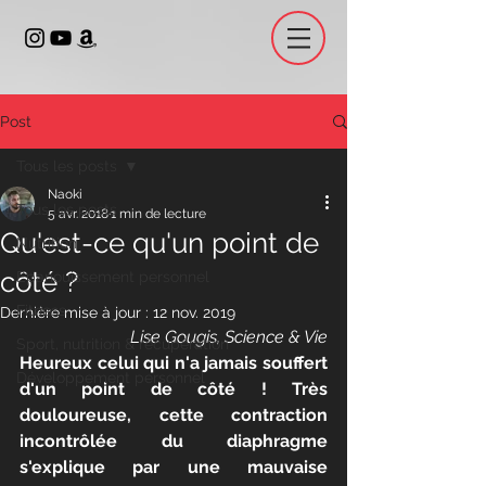
Post
Tous les posts
Naoki
Tous les posts
5 avr. 2018
1 min de lecture
Qu'est-ce qu'un point de
Nutrition
côté ?
Epanouissement personnel
Fitness
Dernière mise à jour :
12 nov. 2019
Lise Gougis, Science & Vie
Sport, nutrition & récupération
Heureux celui qui n'a jamais souffert 
Développement personnel
d'un point de côté ! Très 
douloureuse, cette contraction 
incontrôlée du diaphragme 
s'explique par une mauvaise 