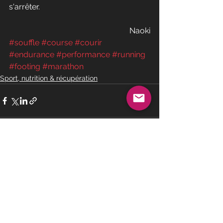
s'arrêter.
Naoki
#souffle
#course
#courir
#endurance
#performance
#running
#footing
#marathon
Sport, nutrition & récupération
Voir tout
Posts récents