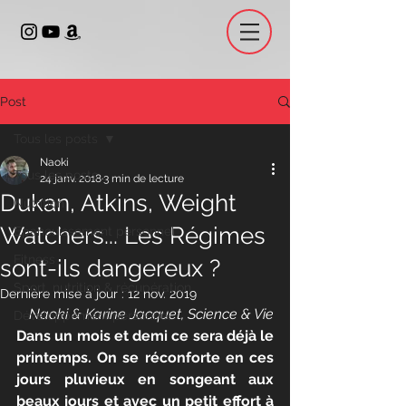
Post
Tous les posts
Naoki
Tous les posts
24 janv. 2018
3 min de lecture
Dukan, Atkins, Weight
Nutrition
Watchers... Les Régimes
Epanouissement personnel
Fitness
sont-ils dangereux ?
Sport, nutrition & récupération
Dernière mise à jour :
12 nov. 2019
Naoki & Karine Jacquet, Science & Vie
Développement personnel
Dans un mois et demi ce sera déjà le 
printemps. On se réconforte en ces 
jours pluvieux en songeant aux 
beaux jours et avec un petit effort à 