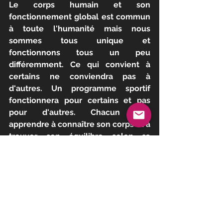
Le corps humain et son 
fonctionnement global est commun 
à toute l'humanité mais nous 
sommes tous unique et 
fonctionnons tous un peu 
différemment. Ce qui convient à 
certains ne conviendra pas à 
d'autres. Un programme sportif 
fonctionnera pour certains et pas 
pour d'autres. Chacun doit 
apprendre à connaître son corps et à 
trouver son équilibre selon sa 
constitution et son quotidien. Et ceci 
se réalise à coup d'essais et 
d'erreurs.
A la lumière de ces informations sur 
la diversité de l'humain, il est 
évident qu'un régime dit "de masse" 