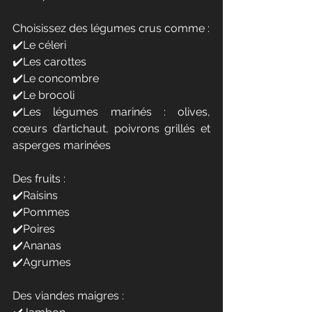
Choisissez des légumes crus comme :
✔️Le céleri
✔️Les carottes 
✔️Le concombre
✔️Le brocoli 
✔️Les légumes marinés : olives, 
cœurs d’artichaut, poivrons grillés et 
asperges marinées
Des fruits :
✔️Raisins
✔️Pommes
✔️Poires 
✔️Ananas
✔️Agrumes
Des viandes maigres : 