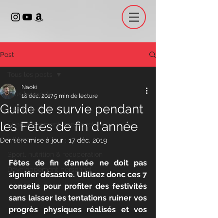
Post
Tous les posts
Naoki
Tous les posts
18 déc. 2017
5 min de lecture
Guide de survie pendant
Nutrition
les Fêtes de fin d'année
Epanouissement personnel
Fitness
Dernière mise à jour :
17 déc. 2019
Sport, nutrition & récupération
Fêtes de fin d’année ne doit pas 
Développement personnel
signifier désastre. Utilisez donc ces 7 
conseils pour profiter des festivités 
sans laisser les tentations ruiner vos 
progrès physiques réalisés et vos 